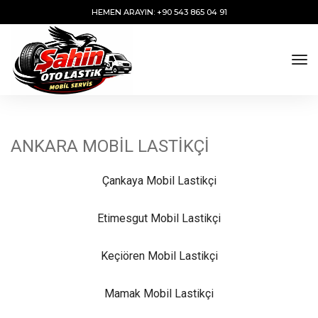
HEMEN ARAYIN: +90 543 865 04 91
tog
ANKARA MOBİL LASTİKÇİ
Çankaya Mobil Lastikçi
Etimesgut Mobil Lastikçi
Keçiören Mobil Lastikçi
Mamak Mobil Lastikçi