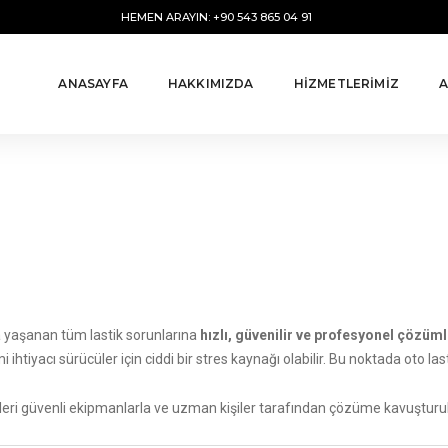
HEMEN ARAYIN: +90 543 865 04 91
ANASAYFA
HAKKIMIZDA
HİZMETLERİMİZ
A
a yaşanan tüm lastik sorunlarına
hızlı, güvenilir ve profesyonel çözüml
 ihtiyacı sürücüler için ciddi bir stres kaynağı olabilir. Bu noktada oto la
leri güvenli ekipmanlarla ve uzman kişiler tarafından çözüme kavuşturul