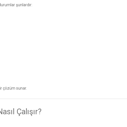
durumlar şunlardır:
bir çözüm sunar.
asıl Çalışır?