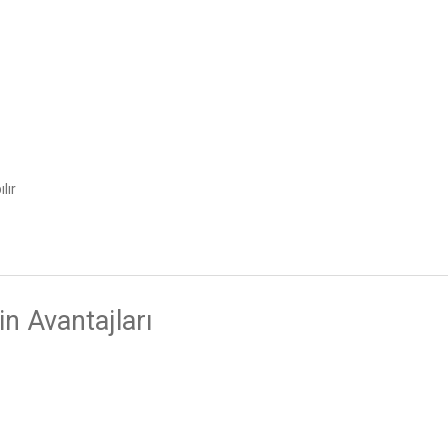
lır
n Avantajları