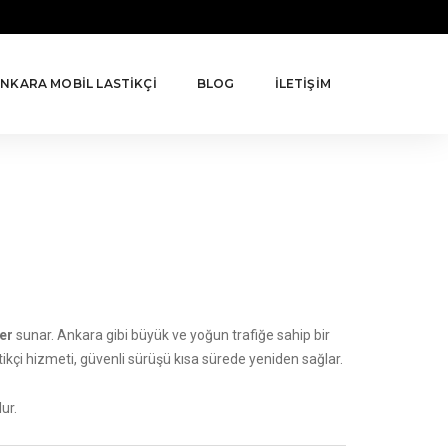
NKARA MOBİL LASTİKÇİ
BLOG
İLETİŞİM
er
sunar. Ankara gibi büyük ve yoğun trafiğe sahip bir
stikçi hizmeti, güvenli sürüşü kısa sürede yeniden sağlar.
ur.