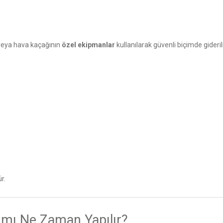
ı veya hava kaçağının
özel ekipmanlar
kullanılarak güvenli biçimde gideri
r.
ımı Ne Zaman Yapılır?