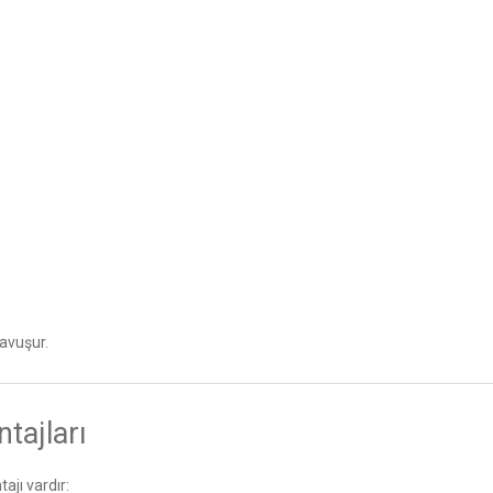
avuşur.
tajları
ajı vardır: