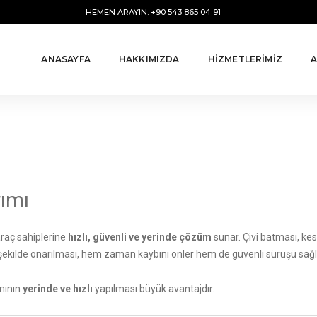
HEMEN ARAYIN: +90 543 865 04 91
ANASAYFA
HAKKIMIZDA
HİZMETLERİMİZ
A
ımı
araç sahiplerine
hızlı, güvenli ve yerinde çözüm
sunar. Çivi batması, kes
ru şekilde onarılması, hem zaman kaybını önler hem de güvenli sürüşü sağl
ımının
yerinde ve hızlı
yapılması büyük avantajdır.