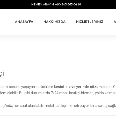
HEMEN ARAYIN: +90 543 865 04 91
ANASAYFA
HAKKIMIZDA
HİZMETLERİMİZ
A
çi
e lastik sorunu yaşayan sürücülere
kesintisiz ve yerinde çözüm
sunar. G
oblem olabilir. Bu gibi durumlarda 7/24 mobil lastikçi hizmeti, yolda kalma
ı’nda, her saat ulaşılabilir mobil lastikçi hizmeti büyük bir avantaj sağla