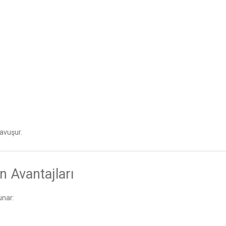
avuşur.
n Avantajları
unar: